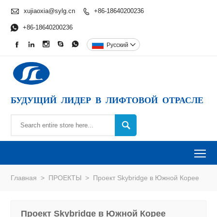

xujiaoxia@sylg.cn
+86-18640200236


+86-18640200236





Pусский

БУДУЩИЙ ЛИДЕР В ЛИФТОВОЙ ОТРАСЛЕ

To
Главная
>
ПРОЕКТЫ
>
Проект Skybridge в Южной Корее
Проект Skybridge в Южной Корее