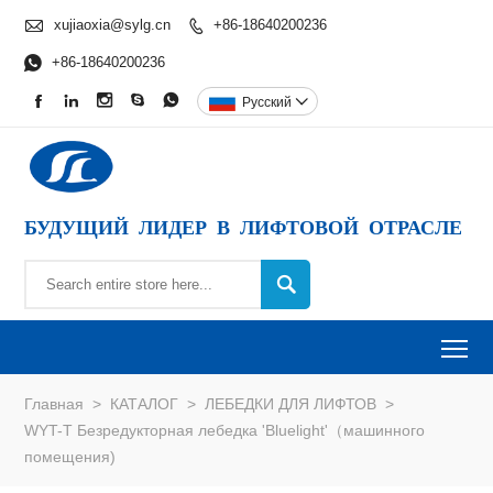

xujiaoxia@sylg.cn
+86-18640200236


+86-18640200236





Pусский

БУДУЩИЙ ЛИДЕР В ЛИФТОВОЙ ОТРАСЛЕ

To
Главная
>
КАТАЛОГ
>
ЛЕБЕДКИ ДЛЯ ЛИФТОВ
>
WYT-T Безредукторная лебедка 'Bluelight'（машинного
помещения)