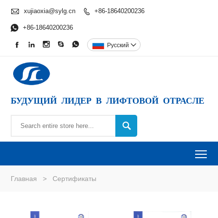

xujiaoxia@sylg.cn
+86-18640200236


+86-18640200236





Pусский

БУДУЩИЙ ЛИДЕР В ЛИФТОВОЙ ОТРАСЛЕ

To
Главная
>
Сертификаты