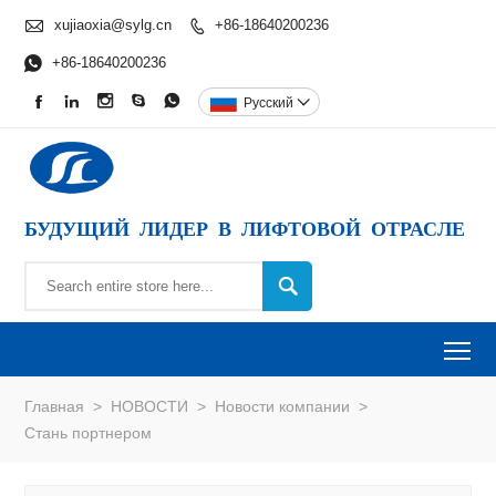

xujiaoxia@sylg.cn
+86-18640200236


+86-18640200236





Pусский

БУДУЩИЙ ЛИДЕР В ЛИФТОВОЙ ОТРАСЛЕ

To
Главная
>
НОВОСТИ
>
Новости компании
>
Стань портнером