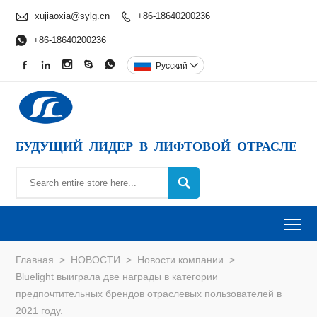

xujiaoxia@sylg.cn
+86-18640200236


+86-18640200236





Pусский

БУДУЩИЙ ЛИДЕР В ЛИФТОВОЙ ОТРАСЛЕ

To
Главная
>
НОВОСТИ
>
Новости компании
>
Bluelight выиграла две награды в категории
предпочтительных брендов отраслевых пользователей в
2021 году.