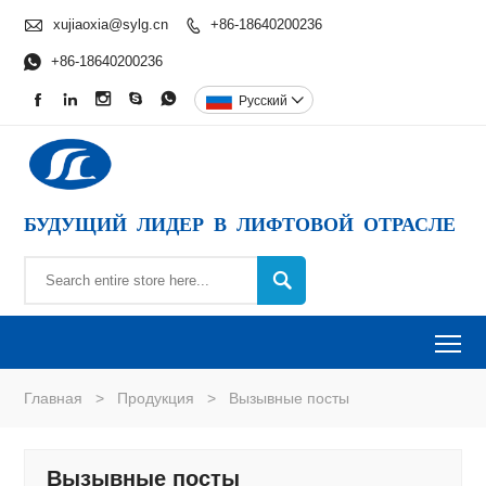

xujiaoxia@sylg.cn
+86-18640200236


+86-18640200236





Pусский

БУДУЩИЙ ЛИДЕР В ЛИФТОВОЙ ОТРАСЛЕ

To
Главная
>
Продукция
>
Вызывные посты
Вызывные посты