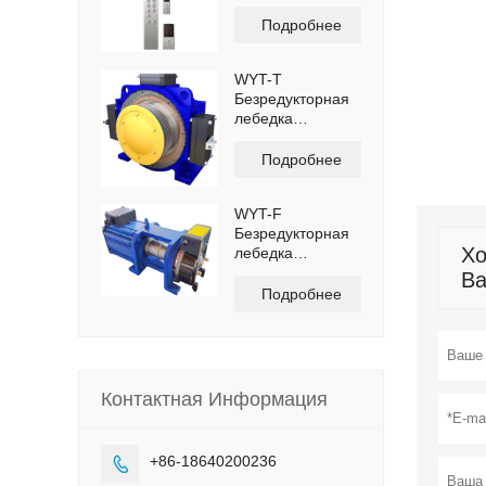
Подробнее
WYT-T
Безредукторная
лебедка
'Bluelight'（машинного
помещения)
Подробнее
WYT-F
Безредукторная
Хо
лебедка
(Cтальной
Ва
ремень,ВИЛЛА)
Подробнее
Контактная Информация
+86-18640200236
