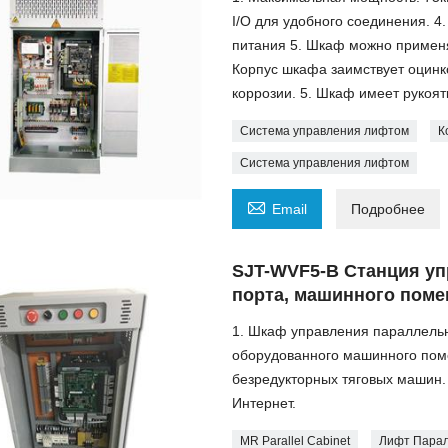
I/O для удобного соединения. 
питания 5. Шкаф можно применяе
Корпус шкафа заимствует оцинко
коррозии. 5. Шкаф имеет рукоят
Система управления лифтом
К
Система управления лифтом

Email
Подробнее
SJT-WVF5-B Станция у
порта, машинного поме
1. Шкаф управления параллель
оборудованного машинного поме
безредукторных тяговых машин.
Интернет.
MR Parallel Cabinet
Лифт Пара