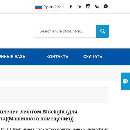





Pусский


ЕННЫЕ БАЗЫ
КОНТАКТЫ
СКАЧАТЬ

вления лифтом Bluelight (для
та)(Машинного помещения))
кВт. 3. Шкаф имеет полностью подключенный интерфейс