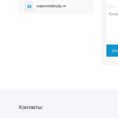
xujiaoxia@sylg.cn

отп
Контакты: