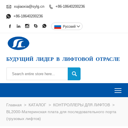

xujiaoxia@sylg.cn
+86-18640200236


+86-18640200236





Pусский

БУДУЩИЙ ЛИДЕР В ЛИФТОВОЙ ОТРАСЛЕ

To
Главная
>
КАТАЛОГ
>
КОНТРОЛЛЕРЫ ДЛЯ ЛИФТОВ
>
BL2000-Материнская плата для последовательного порта
(грузовых лифтов)