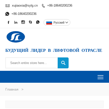

xujiaoxia@sylg.cn
+86-18640200236


+86-18640200236





Pусский

БУДУЩИЙ ЛИДЕР В ЛИФТОВОЙ ОТРАСЛЕ

To
Главная
>